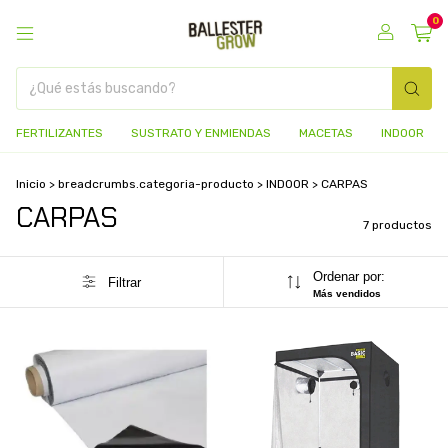
0
FERTILIZANTES
SUSTRATO Y ENMIENDAS
MACETAS
INDOOR
Inicio
>
breadcrumbs.categoria-producto
>
INDOOR
>
CARPAS
CARPAS
7 productos
Ordenar por:
Filtrar
Más vendidos